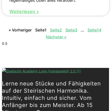
regelmäßiges Üben alles verändert.
Weiterlesen »
« Vorheriger
Seite
1
Seite
2
Seite
3
…
Seite
14
Nächster »
Lerne neue Stücke und Fähigkeiten
auf der Steirischen Harmonika.
Intuitiv, einfach und sicher. Vom
Anfänger bis zum Meister. Ab 15