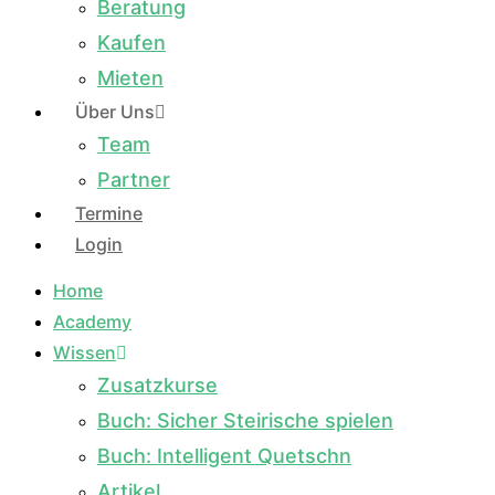
Beratung
Kaufen
Mieten
Über Uns
Team
Partner
Termine
Login
Home
Academy
Wissen
Zusatzkurse
Buch: Sicher Steirische spielen
Buch: Intelligent Quetschn
Artikel